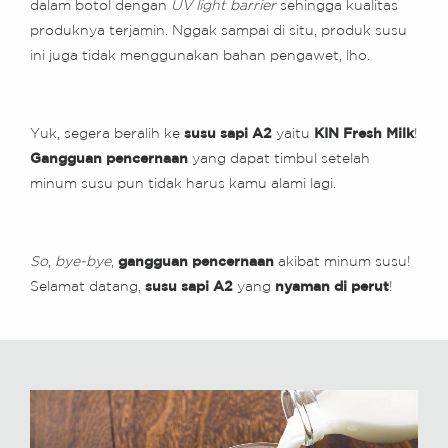
dalam botol dengan
UV light barrier
sehingga kualitas
produknya terjamin. Nggak sampai di situ, produk susu
ini juga tidak menggunakan bahan pengawet, lho.
Yuk, segera beralih ke
susu sapi A2
yaitu
KIN Fresh Milk
!
Gangguan pencernaan
yang dapat timbul setelah
minum susu pun tidak harus kamu alami lagi.
So
,
bye-bye
,
gangguan pencernaan
akibat minum susu!
Selamat datang,
susu sapi A2
yang
nyaman di perut
!