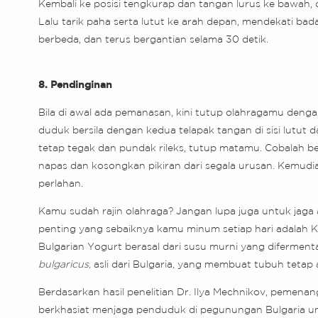
Kembali ke posisi tengkurap dan tangan lurus ke bawah,
Lalu tarik paha serta lutut ke arah depan, mendekati ba
berbeda, dan terus bergantian selama 30 detik.
8. Pendinginan
Bila di awal ada pemanasan, kini tutup olahragamu dengan 
duduk bersila dengan kedua telapak tangan di sisi lutu
tetap tegak dan pundak rileks, tutup matamu. Cobalah 
napas dan kosongkan pikiran dari segala urusan. Kemudi
perlahan.
Kamu sudah rajin olahraga? Jangan lupa juga untuk jag
penting yang sebaiknya kamu minum setiap hari adalah 
Bulgarian Yogurt berasal dari susu murni yang diferment
bulgaricus,
asli dari Bulgaria
,
yang membuat tubuh tetap 
Berdasarkan hasil penelitian Dr. Ilya Mechnikov, pemenan
berkhasiat menjaga penduduk di pegunungan Bulgaria un